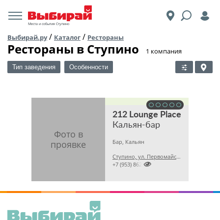
Места и события Ступино
/
/
Выбирай.ру
Каталог
Рестораны
Рестораны в Ступино
​1 компания
Тип заведения
Особенности
212 Lounge Place
Кальян-бар
Бар, Кальян
Ступино, ул. Первомайская, 59в

+7 (953) 8623230