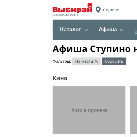
Ступино
Места и события Ступино
Каталог
Афиша
Афиша Ступино н
Фильтры:
На месяц
Сбросить
×
Кино