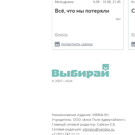
Мелодрама
6.08 - 10.08, 21:45
К
Всё, что мы потеряли
С
16+
Юность
Ю
посмотреть сеансы
© 2007—2026
Наименование издания: VIBIRAI.RU
Учредитель: ООО «Алое Поле Адвертайзинг».
Главный сетевой редактор: Сайкин Е.Б.
Сетевая редакция:
vibirairu@yandex.ru
,
+7 (351) 247-11-11.