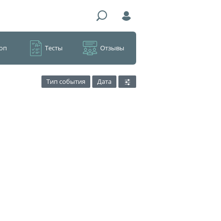
оп
Тесты
Отзывы
Тип события
Дата