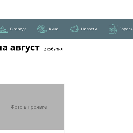
В городе
Кино
Новости
Гороск
а август
​2 события